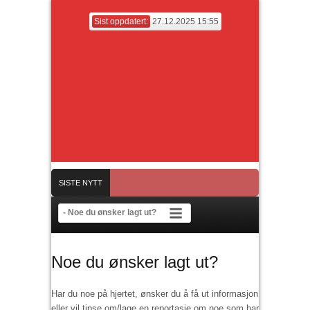
Sist oppdatert:
27.12.2025 15:55
SISTE NYTT
g 28. desember
Årsmøte Bagn idrettslag mandag 31/3 kl 19
Romjulscup
Noe du ønsker lagt ut?
Har du noe på hjertet, ønsker du å få ut informasjon
eller vil tipse om/lage en reportasje om noe som har