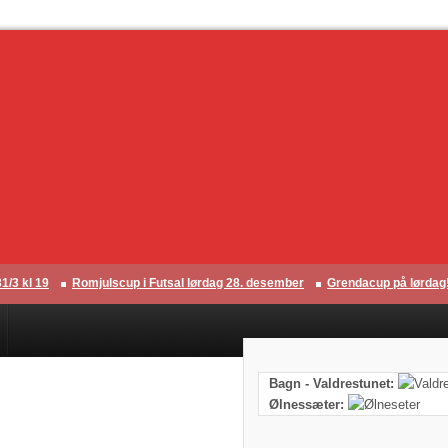
3 kl 19
Romjulscup i Futsal lørdag 28. desember
Grendacup på lørdag!
Bagn - Valdrestunet:
Ølnessæter: