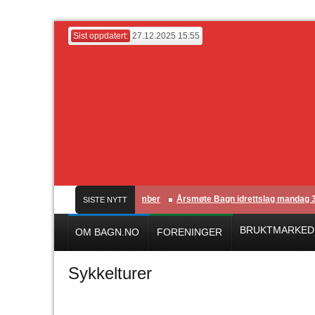
Sist oppdatert:
27.12.2025 15:55
a
Romjulscup Søndag 28. desember
Årsmøte Bagn idrettslag mandag 31/
SISTE NYTT
BRUKTMARKED
OM BAGN.NO
FORENINGER
Sykkelturer