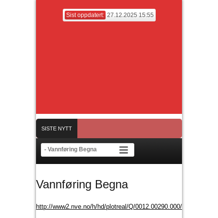
Sist oppdatert:
27.12.2025 15:55
SISTE NYTT
Søndag 28. desember
Årsmøte Bagn idrettslag mandag 31/3 kl 19
Romjul
Vannføring Begna
http://www2.nve.no/h/hd/plotreal/Q/0012.00290.000/