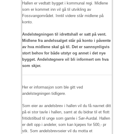
Hallen er vedtatt bygget i kommunal regi. Midlene
som er kommet inn vil gå til utvikling av
Fossvangområdet. Inntil videre står midlene på
konto.
Andelstegningen til idrettshall er satt på vent.
Midlene fra andelssalget står på konto i påvente
av hva midlene skal gå til. Det er sannsynligvis
stort behov for både utstyr og annet i det nye
bygget. Andelstegnere vil bli informert om hva
som skjer.
Her er informasjon som ble gitt ved
andelstegningen tidligere.
Som eier av andelsbrev i hallen vil du få navnet ditt
på ei stor tavle i hallen, samt at du bidrar til et flott
fritidstilbud til unge som gamle i Sør-Aurdal. Hallen
er delt opp i andeler, som kan kjøpes for 500,- pr
stk. Som andelsbrevseier vil du motta et